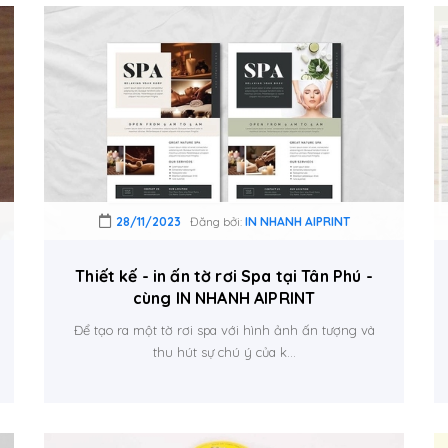
28/11/2023
Đăng bởi:
IN NHANH AIPRINT
Thiết kế - in ấn tờ rơi Spa tại Tân Phú -
cùng IN NHANH AIPRINT
Để tạo ra một tờ rơi spa với hình ảnh ấn tượng và
thu hút sự chú ý của k...