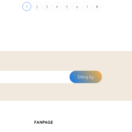
1
2
3
4
5
6
7
Đăng ký
FANPAGE