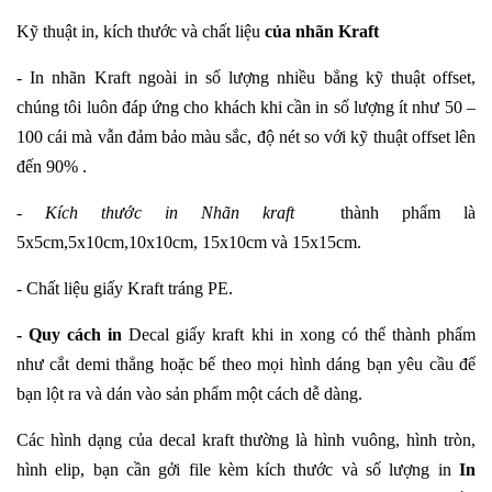
Kỹ thuật in, kích thước và chất liệu
của nhãn Kraft
-
In nhãn Kraft
n
goài in số lượng nhiều bẳng kỹ thuật offset,
chúng tôi luôn đáp ứng cho khách khi cần in số lượng ít như 50 –
100 cái mà vẫn đảm bảo màu sắc, độ nét so với kỹ thuật offset lên
đến 90% .
- Kích thước in
Nhãn kraft
thành phẩm là
5x5cm
,
5x10cm
,
10x10cm
, 15x10cm và 15x15cm
.
- Chất liệu giấy Kraft tráng PE.
-
Quy cách in
Decal giấy kraft khi in xong có thể thành phẩm
như cắt demi thẳng hoặc bế theo mọi hình dáng bạn yêu cầu để
bạn lột ra và dán vào sản phẩm một cách dễ dàng.
Các hình dạng của decal kraft thường là hình vuông, hình tròn,
hình elip, bạn cần gởi file kèm kích thước và số lượng in
In