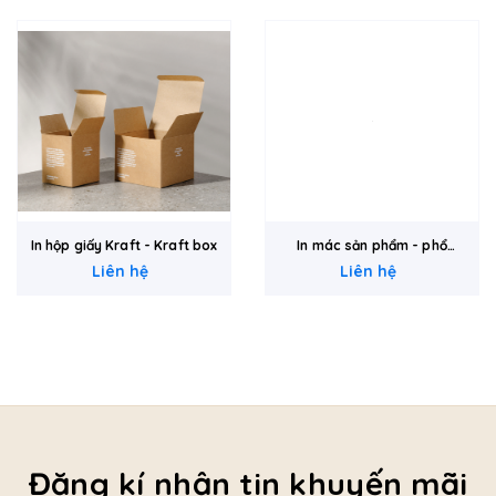
In hộp giấy Kraft - Kraft box
In mác sản phẩm - phổ
Liên hệ
thông - Label
Liên hệ
Đăng kí nhận tin khuyến mãi