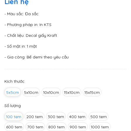
Liên hệ
- Màu sắc: Đa sắc
- Phương pháp in: In KTS
- Chất liệu: Decal giấy Kraft
- Số mặt in: 1 mặt
- Gia công: Bế demi theo yêu cầu
Kích thước
5x5cm
5x10cm
10x10cm
15x10cm
15x15cm
Số lượng
100 tem
200 tem
300 tem
400 tem
500 tem
600 tem
700 tem
800 tem
900 tem
1000 tem