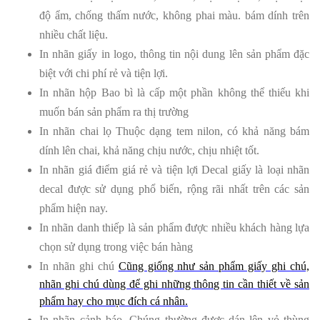
độ ẩm, chống thấm nước, không phai màu. bám dính trên
nhiều chất liệu.
In nhãn giấy
in logo, thông tin nội dung lên sản phẩm đặc
biệt với chi phí rẻ và tiện lợi.
In nhãn hộp Bao bì là cấp một phần không thể thiếu khi
muốn bán sản phẩm ra thị trường
In nhãn chai lọ Thuộc dạng tem nilon, có khả năng bám
dính lên chai, khả năng chịu nước, chịu nhiệt tốt.
In nhãn giá điểm giá rẻ và tiện lợi Decal giấy là loại nhãn
decal được sử dụng phổ biến, rộng rãi nhất trên các sản
phẩm hiện nay.
In nhãn danh thiếp là sản phẩm được nhiều khách hàng lựa
chọn sử dụng trong việc bán hàng
In nhãn ghi chú
Cũng giống như sản phẩm giấy ghi chú,
nhãn ghi chú dùng để ghi những thông tin cần thiết về sản
phẩm hay cho mục đích cá nhân.
In nhãn cảnh báo. Chúng thường được dán lên vỏ thùng