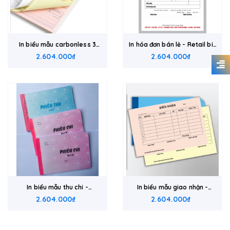
In biểu mẫu carbonless 3
In hóa đơn bán lẻ - Retail bill
liên - 3 part carbonless
2.604.000₫
2.604.000₫
book
form
In biểu mẫu thu chi -
In biểu mẫu giao nhận -
Payment form book
2.604.000₫
Delivery form book
2.604.000₫