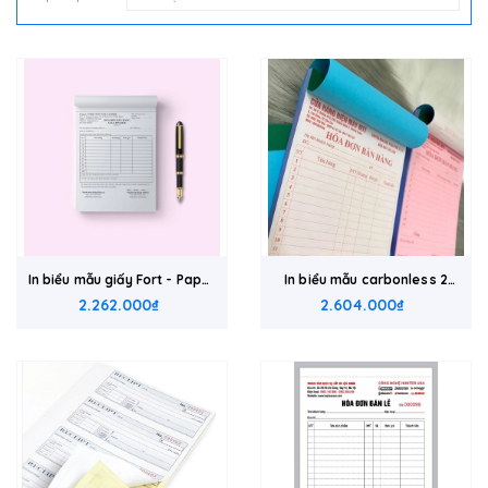
In biểu mẫu giấy Fort - Paper
In biểu mẫu carbonless 2
2.262.000₫
form
liên - 2 part carbonless
2.604.000₫
form