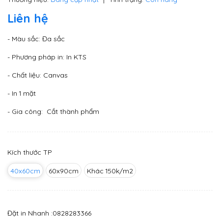
Liên hệ
- Màu sắc: Đa sắc
- Phương pháp in: In KTS
- Chất liệu: Canvas
- In 1 mặt
- Gia công: Cắt thành phẩm
Kích thước TP
40x60cm
60x90cm
Khác 150k/m2
Đặt in Nhanh :
0828283366