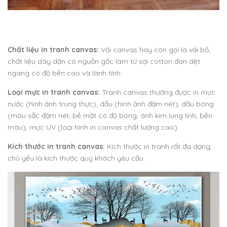
Chất liệu in tranh canvas:
Vải canvas hay còn gọi là vải bố,
chất liệu dày dặn có nguồn gốc làm từ sợi cotton đan dệt
ngang có độ bền cao và lành tính.
Loại mực in tranh canvas:
Tranh canvas thường được in mực
nước (hình ảnh trung thực), dầu (hình ảnh đậm nét), dầu bóng
(màu sắc đậm nét, bề mặt có độ bóng, ánh kim lung linh, bền
màu), mực UV (loại hình in canvas chất lượng cao).
Kích thước in tranh canvas:
Kích thước in tranh rất đa dạng,
chủ yếu là kích thước quý khách yêu cầu.