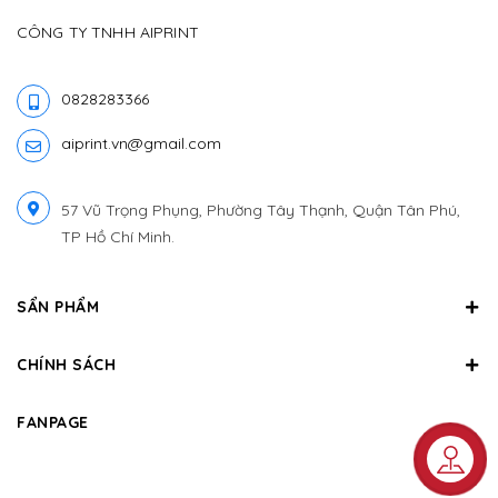
CÔNG TY TNHH AIPRINT
0828283366
aiprint.vn@gmail.com
57 Vũ Trọng Phụng, Phường Tây Thạnh, Quận Tân Phú,
TP Hồ Chí Minh.
SẨN PHẨM
CHÍNH SÁCH
FANPAGE
Liên hệ