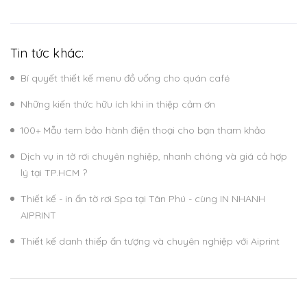
Tin tức khác:
Bí quyết thiết kế menu đồ uống cho quán café
Những kiến thức hữu ích khi in thiệp cảm ơn
100+ Mẫu tem bảo hành điện thoại cho bạn tham khảo
Dịch vụ in tờ rơi chuyên nghiệp, nhanh chóng và giá cả hợp
lý tại TP.HCM ?
Thiết kế - in ấn tờ rơi Spa tại Tân Phú - cùng IN NHANH
AIPRINT
Thiết kế danh thiếp ấn tượng và chuyên nghiệp với Aiprint