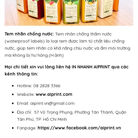
Tem nhãn chống nước:
Tem nhãn chống thấm nước
(waterproof labels) là loại tem được làm từ chất liệu chống
nước, giúp tem nhãn có khả năng chịu nước và ẩm môi trường
mà không bị hư hỏng.(H.ảnh)
Mọi chi tiết xin vui lòng liên hệ
IN NHANH AIPRINT
qua các
kênh thông tin:
Hotline: 08 2828 3366
Website:
www.aiprint.com
Email: aiprint.vn@gmail.com
Địa chỉ: 57 Vũ Trọng Phụng, Phường Tân Thành, Quận
Tân Phú, TP. Hồ Chí Minh
Fanpage:
https://www.facebook.com/aiprint.vn