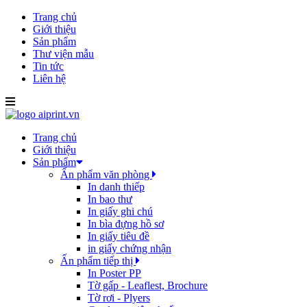
Trang chủ
Giới thiệu
Sản phẩm
Thư viện mẫu
Tin tức
Liên hệ
Trang chủ
Giới thiệu
Sản phẩm
Ấn phẩm văn phòng
In danh thiếp
In bao thư
In giấy ghi chú
In bìa đựng hồ sơ
In giấy tiêu đề
in giấy chứng nhận
Ấn phẩm tiếp thị
In Poster PP
Tờ gấp - Leaflest, Brochure
Tờ rơi - Plyers