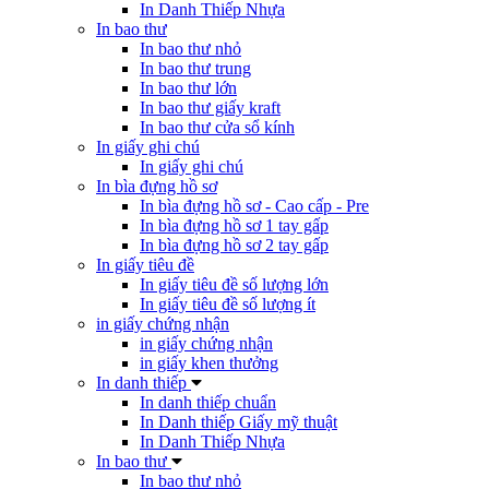
In Danh Thiếp Nhựa
In bao thư
In bao thư nhỏ
In bao thư trung
In bao thư lớn
In bao thư giấy kraft
In bao thư cửa sổ kính
In giấy ghi chú
In giấy ghi chú
In bìa đựng hồ sơ
In bìa đựng hồ sơ - Cao cấp - Pre
In bìa đựng hồ sơ 1 tay gấp
In bìa đựng hồ sơ 2 tay gấp
In giấy tiêu đề
In giấy tiêu đề số lượng lớn
In giấy tiêu đề số lượng ít
in giấy chứng nhận
in giấy chứng nhận
in giấy khen thưởng
In danh thiếp
In danh thiếp chuẩn
In Danh thiếp Giấy mỹ thuật
In Danh Thiếp Nhựa
In bao thư
In bao thư nhỏ