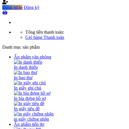
Đăng nhập
Đăng ký
Tổng tiền thanh toán:
Giỏ hàng
Thanh toán
Danh mục sản phẩm
Ấn phẩm văn phòng
In danh thiếp
In bao thư
In giấy ghi chú
In bìa đựng hồ sơ
In giấy tiêu đề
in giấy chứng nhận
Ấn phẩm tiếp thị