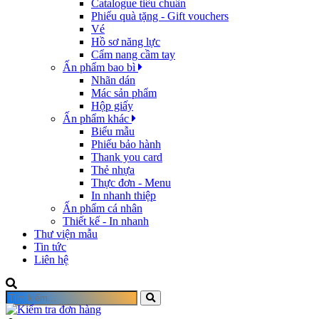
Catalogue tiêu chuẩn
Phiếu quà tặng - Gift vouchers
Vé
Hồ sơ năng lực
Cẩm nang cầm tay
Ấn phẩm bao bì
Nhãn dán
Mác sản phẩm
Hộp giấy
Ấn phẩm khác
Biểu mẫu
Phiếu bảo hành
Thank you card
Thẻ nhựa
Thực đơn - Menu
In nhanh thiệp
Ấn phẩm cá nhân
Thiết kế - In nhanh
Thư viện mẫu
Tin tức
Liên hệ