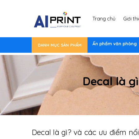
Trang chủ
Giới th
Ấn phẩm văn phòng
DANH MỤC SẢN PHẨM
Decal là g
Tra
Decal là gì? và các ưu điểm nổi