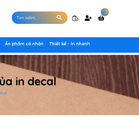
Ấn phẩm cá nhân
Thiết kế - In nhanh
ủa in decal
ecal