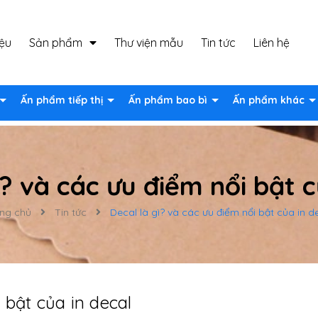
iệu
Sản phẩm
Thư viện mẫu
Tin tức
Liên hệ
Ấn phẩm tiếp thị
Ấn phẩm bao bì
Ấn phẩm khác
ì? và các ưu điểm nổi bật c
ng chủ
Tin tức
Decal là gì? và các ưu điểm nổi bật của in d
 bật của in decal