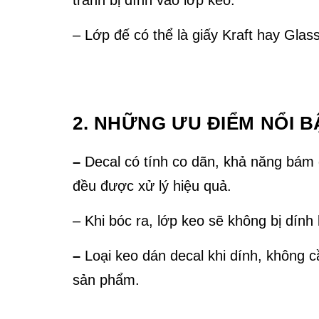
tránh bị dính vào lớp keo.
– Lớp đế có thể là giấy Kraft hay Gla
2. NHỮNG ƯU ĐIỂM NỔI 
–
Decal có tính co dãn, khả năng bám
đều được xử lý hiệu quả.
– Khi bóc ra, lớp keo sẽ không bị dính 
–
Loại keo dán decal khi dính, không 
sản phẩm.